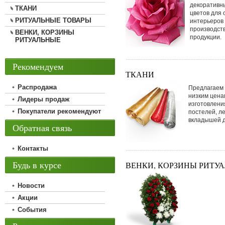
декоративн
ТКАНИ
цветов для
РИТУАЛЬНЫЕ ТОВАРЫ
интерьеров
производст
ВЕНКИ, КОРЗИНЫ
продукции.
РИТУАЛЬНЫЕ
Рекомендуем
ТКАНИ
Распродажа
Предлагаем
низким цена
Лидеры продаж
изготовлени
Покупатели рекомендуют
постелей, ле
вкладышей д
Обратная связь
Контакты
Будь в курсе
ВЕНКИ, КОРЗИНЫ РИТУ
Новости
Акции
События