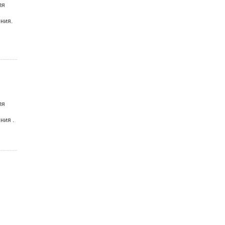
ля
ния.
ля
ния .