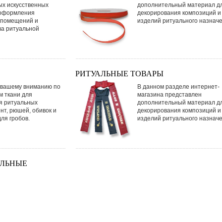
ых искусственных
дополнительный материал д
 оформления
декорирования композиций и
 помещений и
изделий ритуального назначе
ва ритуальной
РИТУАЛЬНЫЕ ТОВАРЫ
 вашему вниманию по
В данном разделе интернет-
м ткани для
магазина представлен
я ритуальных
дополнительный материал д
нт, рюшей, обивок и
декорирования композиций и
ля гробов.
изделий ритуального назначе
АЛЬНЫЕ