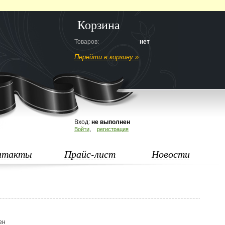
Корзина
Товаров:
нет
Перейти в корзину »
Вход:
не выполнен
,
Войти
регистрация
нтакты
Прайс-лист
Новости
ен