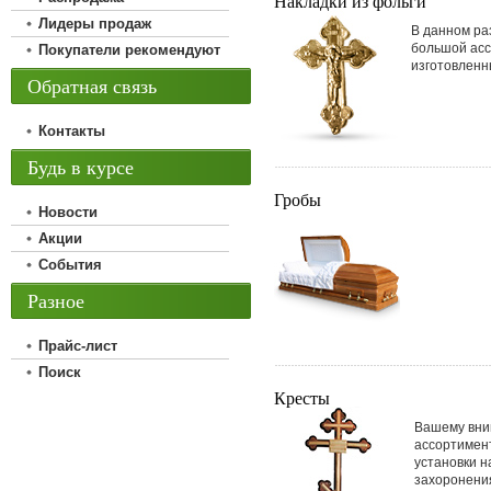
Накладки из фольги
Лидеры продаж
В данном ра
большой асс
Покупатели рекомендуют
изготовленн
Обратная связь
Контакты
Будь в курсе
Гробы
Новости
Акции
События
Разное
Прайс-лист
Поиск
Кресты
Вашему вни
ассортимент
установки н
захоронени