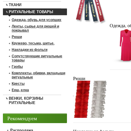
ТКАНИ
РИТУАЛЬНЫЕ ТОВАРЫ
Одежда, обувь для усопших
Одежда, о
Ленты, сырье для рюшей и
покрывал
Рюши
Кружево, тесьма, шитье.
Накладки из фольги
Сопутствующие ритуальные
товары
Гробы
Комплекты, обивки, вкладыши
ритуальные
Рюши
Кресты
Ерш, елка
ВЕНКИ, КОРЗИНЫ
РИТУАЛЬНЫЕ
Рекомендуем
Распродажа