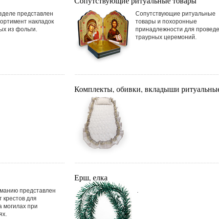
Сопутствующие ритуальные товары
зделе представлен
Сопутствующие ритуальные
ортимент накладок
товары и похоронные
ых из фольги.
принадлежности для провед
траурных церемоний.
Комплекты, обивки, вкладыши ритуальны
Ерш, елка
манию представлен
.
 крестов для
а могилах при
ях.