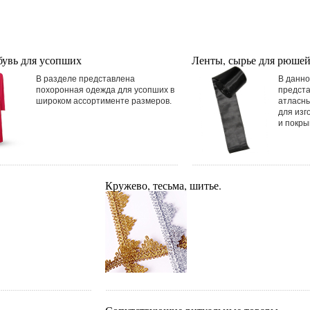
бувь для усопших
Ленты, сырье для рюшей
В разделе представлена
В данно
похоронная одежда для усопших в
предста
широком ассортименте размеров.
атласны
для изг
и покры
Кружево, тесьма, шитье.