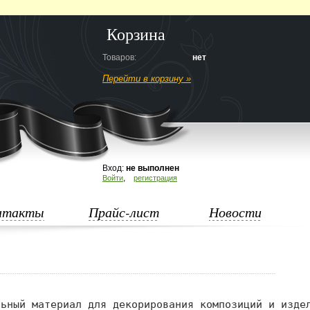
Корзина
Товаров:
нет
Перейти в корзину »
Вход:
не выполнен
,
Войти
регистрация
нтакты
Прайс-лист
Новости