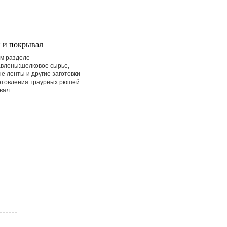
 и покрывал
м разделе
влены:шелковое сырье,
е ленты и другие заготовки
отовления траурных рюшей
вал.