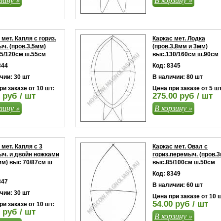
 мет. Капля с гориз.
Каркас мет. Лодка
ч. (пров.3,5мм)
(пров.3,8мм и 3мм)
5/120см ш.55см
выс.130/160см ш.90см
344
Код: 8345
чии: 30 шт
В наличии: 80 шт
ри заказе от 10 шт:
Цена при заказе от 5 шт
 руб / шт
275.00 руб / шт
зину »
В корзину »
 мет. Капля с 3
Каркас мет. Овал с
ч. и двойн ножками
гориз.перемыч. (пров.
 мм) выс 70/87см ш
выс.85/100см ш.50см
Код: 8349
347
В наличии: 60 шт
чии: 30 шт
Цена при заказе от 10 
54.00 руб / шт
ри заказе от 10 шт:
 руб / шт
В корзину »