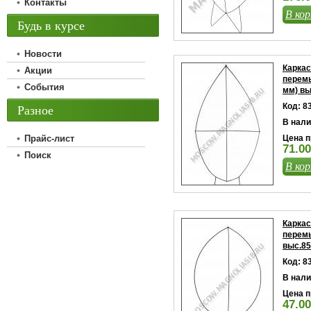
Контакты
В кор
Будь в курсе
Новости
Каркас
Акции
перемы
События
мм) вы
Разное
Код: 8
В нали
Прайс-лист
Цена п
71.00
Поиск
В кор
Каркас
перемы
выс.85
Код: 8
В нали
Цена п
47.00