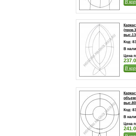
В кор
Каркас
(пров.
выс.13
Код: 8
В нали
Цена п
237.0
В кор
Каркас
объемн
выс.80
Код: 8
В нали
Цена п
241.0
В кор