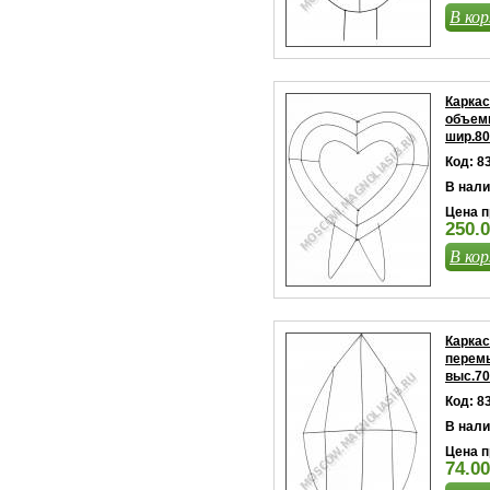
В кор
Каркас
объем
шир.8
Код: 8
В нали
Цена п
250.0
В кор
Каркас
перемы
выс.70
Код: 8
В нали
Цена п
74.00