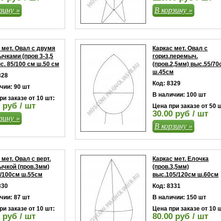
зину »
В корзину »
 мет. Овал с двумя
Каркас мет. Овал с
чками (пров 3-3,5
гориз.перемыч.
с. 85/100 см ш.50 см
(пров.2,5мм) выс.55/70
ш.45см
328
Код: 8329
чии: 90 шт
В наличии: 100 шт
ри заказе от 10 шт:
 руб / шт
Цена при заказе от 50 
30.00 руб / шт
зину »
В корзину »
 мет. Овал с верт.
Каркас мет. Елочка
чкой (пров.3мм)
(пров.3,5мм)
/100см ш.55см
выс.105/120см ш.60см
330
Код: 8331
чии: 87 шт
В наличии: 150 шт
ри заказе от 10 шт:
Цена при заказе от 10 
 руб / шт
80.00 руб / шт