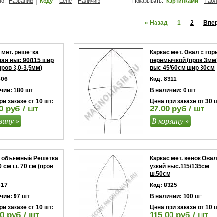
по:
Названию
Коду
Цене
Наличию
Показывать:
Картинками
Табл
« Назад
1
2
Впер
 мет. решетка
Каркас мет. Овал с гор
ая выс 90/115 шир
перемычкой (пров 3мм
пров 3,0-3,5мм)
выс 45/60см шир 30см
306
Код: 8311
чии: 180 шт
В наличии: 0 шт
ри заказе от 10 шт:
Цена при заказе от 30 
0 руб / шт
27.00 руб / шт
зину »
В корзину »
с объемный Решетка
Каркас мет. венок Овал
0 см ш. 70 см (пров
узкий выс.115/135см
ш.50см
317
Код: 8325
чии: 97 шт
В наличии: 100 шт
ри заказе от 10 шт:
Цена при заказе от 10 
0 руб / шт
115.00 руб / шт