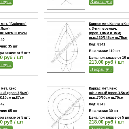
зину »
В корзину »
 мет. "Бабочка"
Каркас мет. Капля в Ка
3,8мм)
с 3-мя перемыч.
0/160см ш.85см
(пров.3,8мм и 3мм)
выс.130/145см ш.75см
340
Код: 8341
чии: 35 шт
В наличии: 110 шт
ри заказе от 5 шт:
0 руб / шт
Цена при заказе от 10 
213.00 руб / шт
зину »
В корзину »
 мет. Кекс
Каркас мет. Кекс
ый (пров.3,5мм)
объемный (пров.3,5мм
/110см ш.87см
выс.70/90см ш.70см
342
Код: 8343
чии: 65 шт
В наличии: 30 шт
ри заказе от 5 шт:
Цена при заказе от 5 шт
0 руб / шт
218.00 руб / шт
зину »
В корзину »