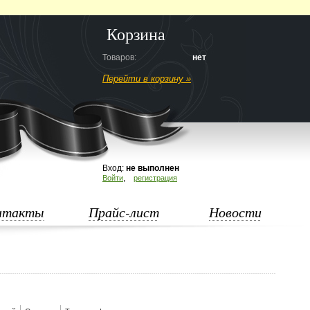
Корзина
Товаров:
нет
Перейти в корзину »
Вход:
не выполнен
,
Войти
регистрация
нтакты
Прайс-лист
Новости