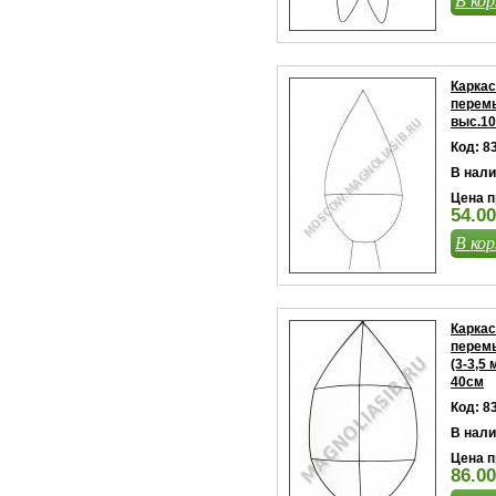
Каркас
перемы
выс.10
Код: 8
В нали
Цена п
54.00
В кор
Каркас
перемы
(3-3,5
40см
Код: 8
В нали
Цена п
86.00