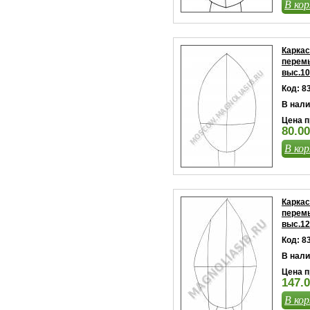
В кор
Каркас
перемы
выс.10
Код: 8
В нали
Цена п
80.00
В кор
Каркас
перемы
выс.12
Код: 8
В нали
Цена п
147.0
В кор