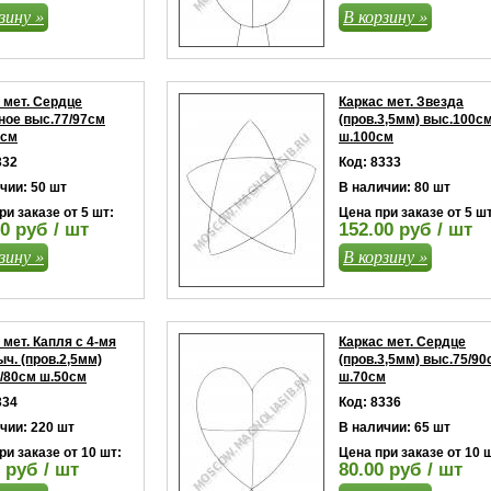
зину »
В корзину »
 мет. Сердце
Каркас мет. Звезда
ное выс.77/97см
(пров.3,5мм) выс.100с
0см
ш.100см
332
Код: 8333
чии: 50 шт
В наличии: 80 шт
ри заказе от 5 шт:
Цена при заказе от 5 шт
0 руб / шт
152.00 руб / шт
зину »
В корзину »
 мет. Капля с 4-мя
Каркас мет. Сердце
ч. (пров.2,5мм)
(пров.3,5мм) выс.75/90
/80см ш.50см
ш.70см
334
Код: 8336
чии: 220 шт
В наличии: 65 шт
ри заказе от 10 шт:
Цена при заказе от 10 
 руб / шт
80.00 руб / шт