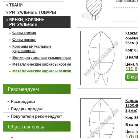
Сортировать 
ТКАНИ
РИТУАЛЬНЫЕ ТОВАРЫ
ВЕНКИ, КОРЗИНЫ
РИТУАЛЬНЫЕ
Фоны корзин
Каркас
обьемн
Фоны венков
55см (
Корзины ритуальные
Код: 8
украшенные
В нали
Венки ритуальные украшенные
Металлические каркасы корзин
Цена п
111.0
Металлические каркасы венков
В кор
Рекомендуем
Карка
Распродажа
120/14
Лидеры продаж
3,8мм)
Покупатели рекомендуют
Код: 8
Обратная связь
В нали
Цена п
176.0