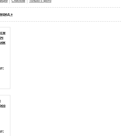
лицей
Списком
Только с фото
перед »
5см
оч
анж
шт:
я
роз
шт: