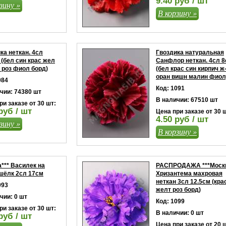
9.40 руб / шт
зину »
В корзину »
ка неткан. 4сл
Гвоздика натуральная
 (бел син крас жел
Санфлор неткан. 4сл 
 роз фиол борд)
(бел крас син кирпич ж
оран вишн малин фиол
084
Код: 1091
чии: 74380 шт
В наличии: 67510 шт
ри заказе от 30 шт:
руб / шт
Цена при заказе от 30 
4.50 руб / шт
зину »
В корзину »
*** Василек на
РАСПРОДАЖА ***Моск
шёлк 2сл 17см
Хризантема махровая
неткан 3сл 12.5см (кра
093
желт роз борд)
чии: 0 шт
Код: 1099
ри заказе от 30 шт:
В наличии: 0 шт
руб / шт
Цена при заказе от 20 