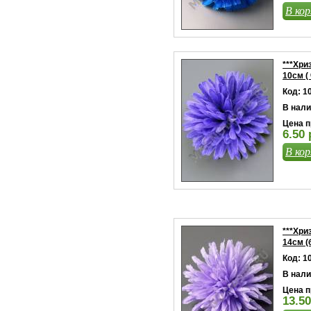
В кор
***Хри
10см (
Код: 1
В нали
Цена п
6.50 
В кор
***Хри
14см (
Код: 1
В нали
Цена п
13.50