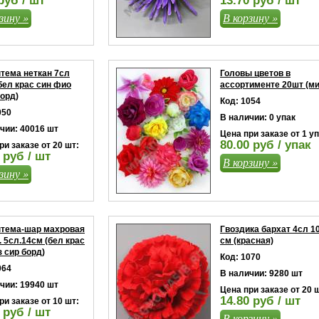
руб / шт
13.70 руб / шт
зину »
В корзину »
тема неткан 7сл
Головы цветов в
бел крас син фио
ассортименте 20шт (ми
орд)
Код: 1054
050
В наличии: 0 упак
чии: 40016 шт
Цена при заказе от 1 уп
80.00 руб / упак
ри заказе от 20 шт:
 руб / шт
В корзину »
зину »
нтема-шар махровая
Гвоздика бархат 4сл 10
. 5сл.14см (бел крас
см (красная)
з сир борд)
Код: 1070
064
В наличии: 9280 шт
чии: 19940 шт
Цена при заказе от 20 
14.80 руб / шт
ри заказе от 10 шт:
 руб / шт
В корзину »