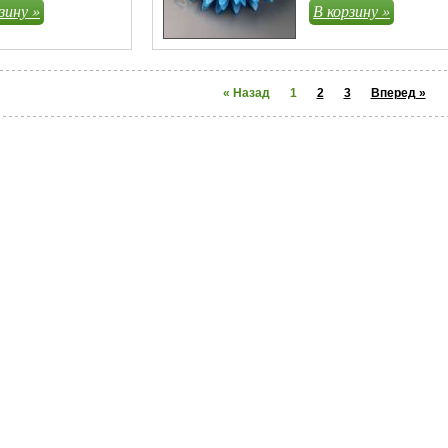
зину »
В корзину »
« Назад
1
2
3
Вперед »
нтакты
О компании
Карта сайта
принадлежности. Все права на изображения,
, тиражирование и размещение представленного
нного согласия ООО «Магнолия Сиб».