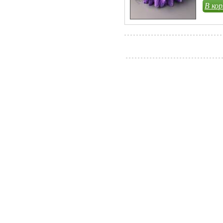
В кор
Главная
Каталог
Прайс-лист
Поиск
Библиотека
Ко
© Copyright, 2012-2016 ООО «Магнолия Сиб» - искусственные цветы, ритуальные 
использованные на сайте, принадлежат ООО «Магнолия Сиб». Любое копирование
контента на других сайтах и в печатной продукции разрешается только с письме