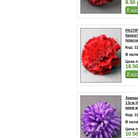
8.50 
В кор
РАСПР
бархат
(красн
Код: 1
В нали
Цена п
18.50
В кор
Хризан
13см (
крем ж
Код: 1
В нали
Цена п
10.50