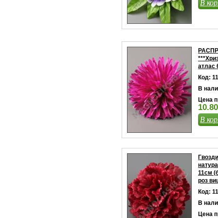
В кор
РАСП
***Хри
атлас 
Код: 1
В нали
Цена п
10.80
В кор
Гвозди
натура
11см (
роз ви
Код: 1
В нали
Цена п