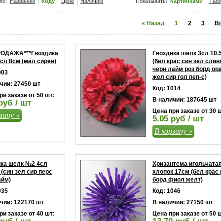
по:
Названию
Коду
Цене
Наличию
Показывать:
Картинками
Таб
« Назад
1
2
3
В
ОДАЖА***Гвоздика
Гвоздика шёлк 3сл 10.
сл 8см (мал сирен)
(бел крас син зел слив
черн лайм роз борд ор
003
жел сир гол пеп-с)
чии: 27450 шт
Код: 1014
ри заказе от 50 шт:
В наличии: 187645 шт
руб / шт
Цена при заказе от 30 
зину »
5.05 руб / шт
В корзину »
ика шелк №2 4сл
Хризантема игольчата
 (син зел сир перс
хлопок 17см (бел крас 
айм)
борд фиол желт)
035
Код: 1046
чии: 122170 шт
В наличии: 27150 шт
ри заказе от 40 шт:
Цена при заказе от 50 