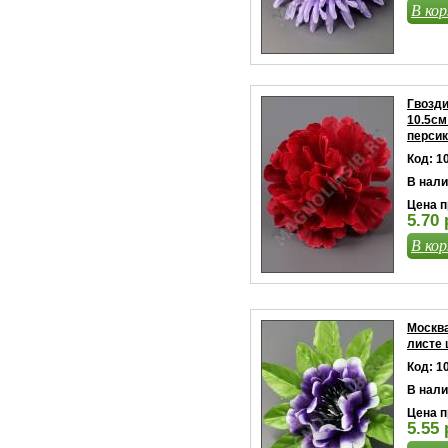
В кор
Гвозди
10.5см
персик
Код: 1
В нали
Цена п
5.70 
В кор
Москва
листе 
Код: 1
В нали
Цена п
5.55 