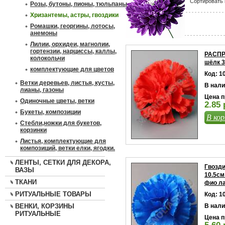
Сортировать 
Розы, бутоны, пионы, тюльпаны
Хризантемы, астры, гвоздики
Ромашки, георгины, лотосы,
анемоны
Лилии, орхидеи, магнолии,
гортензии, нарциссы, каллы,
РАСПР
колокольчи
шёлк 3
комплектующие для цветов
Код: 1
Ветки деревьев, листья, кусты,
В нали
лианы, газоны
Цена п
Одиночные цветы, ветки
2.85 
Букеты, композиции
В кор
Стебли,ножки для букетов,
корзинки
Листья, комплектующие для
композиций, ветки елки, ягодки.
ЛЕНТЫ, СЕТКИ ДЛЯ ДЕКОРА,
Гвозд
ВАЗЫ
10.5см
ТКАНИ
фио л
РИТУАЛЬНЫЕ ТОВАРЫ
Код: 1
ВЕНКИ, КОРЗИНЫ
В нали
РИТУАЛЬНЫЕ
Цена п