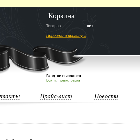
Корзина
Товаров:
нет
Перейти в корзину »
Вход:
не выполнен
,
Войти
регистрация
нтакты
Прайс-лист
Новости