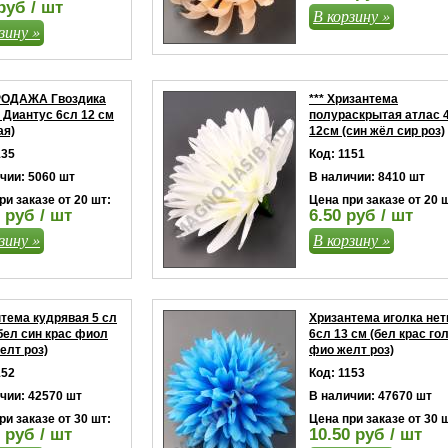
руб / шт
В корзину »
зину »
ОДАЖА Гвоздика
*** Хризантема
 Диантус 6сл 12 см
полураскрытая атлас 
ая)
12см (син жёл сир роз)
135
Код: 1151
чии: 5060 шт
В наличии: 8410 шт
ри заказе от 20 шт:
Цена при заказе от 20 
 руб / шт
6.50 руб / шт
зину »
В корзину »
тема кудрявая 5 сл
Хризантема иголка нет
бел син крас фиол
6сл 13 см (бел крас го
елт роз)
фио желт роз)
152
Код: 1153
чии: 42570 шт
В наличии: 47670 шт
ри заказе от 30 шт:
Цена при заказе от 30 
 руб / шт
10.50 руб / шт