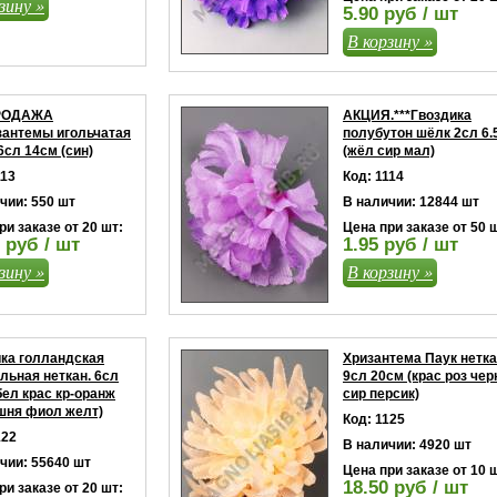
зину »
5.90 руб / шт
В корзину »
РОДАЖА
АКЦИЯ.***Гвоздика
зантемы игольчатая
полубутон шёлк 2сл 6.
6сл 14см (син)
(жёл сир мал)
113
Код: 1114
чии: 550 шт
В наличии: 12844 шт
ри заказе от 20 шт:
Цена при заказе от 50 
 руб / шт
1.95 руб / шт
зину »
В корзину »
ка голландская
Хризантема Паук нетка
льная неткан. 6сл
9сл 20см (крас роз чер
бел крас кр-оранж
сир персик)
шня фиол желт)
Код: 1125
122
В наличии: 4920 шт
чии: 55640 шт
Цена при заказе от 10 
18.50 руб / шт
ри заказе от 20 шт: