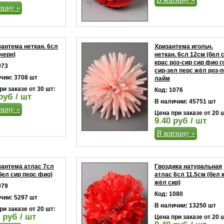
зину »
зантема неткан. 6сл
Хризантема игольч.
 черн)
неткан. 6сл 12см (бел 
крас роз-сир сир фио г
073
сир-зел перс жёл роз-
чии: 3708 шт
лайм
ри заказе от 30 шт:
Код: 1076
руб / шт
В наличии: 45751 шт
зину »
Цена при заказе от 20 
9.40 руб / шт
В корзину »
зантема атлас 7сл
Гвоздика натуральная
бел сир перс фио)
атлас 6сл 11.5см (бел 
жёл сир)
079
Код: 1080
чии: 5297 шт
В наличии: 13250 шт
ри заказе от 20 шт:
 руб / шт
Цена при заказе от 20 