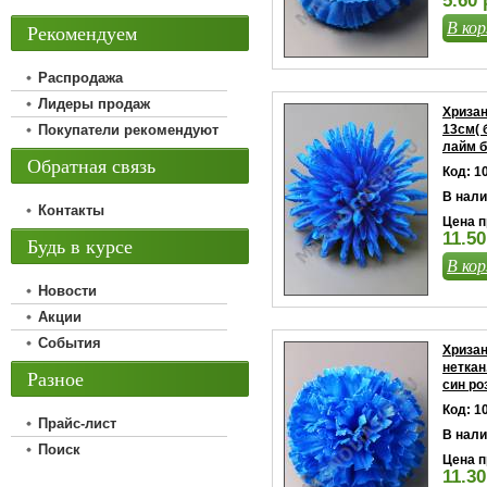
5.60 
В кор
Рекомендуем
Распродажа
Лидеры продаж
Хризан
Покупатели рекомендуют
13см( 
лайм б
Обратная связь
Код: 1
В нали
Контакты
Цена п
11.50
Будь в курсе
В кор
Новости
Акции
События
Хриза
неткан
Разное
син ро
Код: 1
Прайс-лист
В нали
Поиск
Цена п
11.30