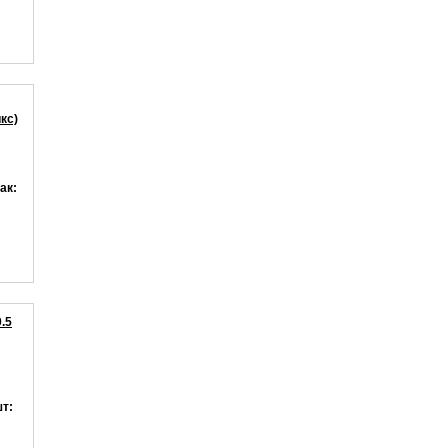
кс)
ак:
.5
шт: