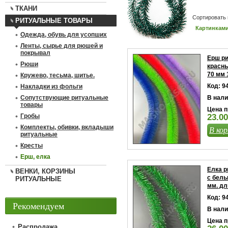
ТКАНИ
Сортировать 
РИТУАЛЬНЫЕ ТОВАРЫ
Картинкам
Одежда, обувь для усопших
Ленты, сырье для рюшей и
покрывал
Ерш р
Рюши
красн
70 мм 
Кружево, тесьма, шитье.
Код: 9
Накладки из фольги
Сопутствующие ритуальные
В нали
товары
Цена п
Гробы
23.00
Комплекты, обивки, вкладыши
В кор
ритуальные
Кресты
Ерш, елка
Елка р
ВЕНКИ, КОРЗИНЫ
с белы
РИТУАЛЬНЫЕ
мм. дл
Код: 9
Рекомендуем
В нали
Цена п
Распродажа