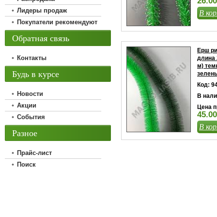
26.00
Лидеры продаж
В кор
Покупатели рекомендуют
Обратная связь
Ерш р
Контакты
длина 
м) тем
Будь в курсе
зелен
Код: 9
Новости
В нали
Акции
Цена п
45.00
События
В кор
Разное
Прайс-лист
Поиск